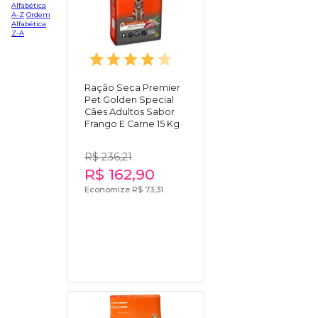
Alfabética
A-Z
Ordem
Alfabética
Z-A
Ração Seca Premier
Pet Golden Special
Cães Adultos Sabor
Frango E Carne 15 Kg
R$ 236,21
R$ 162,90
Economize R$ 73,31