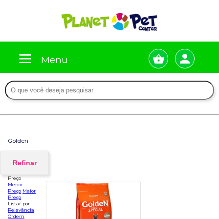
Menu
Golden
Refinar
Preço
Menor
Preço
Maior
Preço
Listar por
Relevância
Ordem