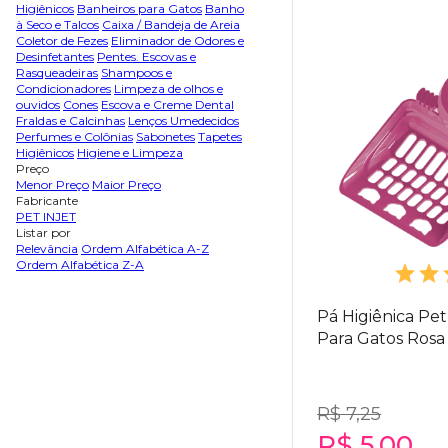
Higiênicos
Banheiros para Gatos
Banho
à Seco e Talcos
Caixa / Bandeja de Areia
Coletor de Fezes
Eliminador de Odores e
Desinfetantes
Pentes. Escovas e
Rasqueadeiras
Shampoos e
Condicionadores
Limpeza de olhos e
ouvidos
Cones
Escova e Creme Dental
Fraldas e Calcinhas
Lenços Umedecidos
Perfumes e Colônias
Sabonetes
Tapetes
Higiênicos
Higiene e Limpeza
Preço
Menor Preço
Maior Preço
Fabricante
PET INJET
Listar por
Relevância
Ordem Alfabética A-Z
Ordem Alfabética Z-A
Pá Higiênica Pet
Para Gatos Rosa
R$ 7,25
R$ 5,00