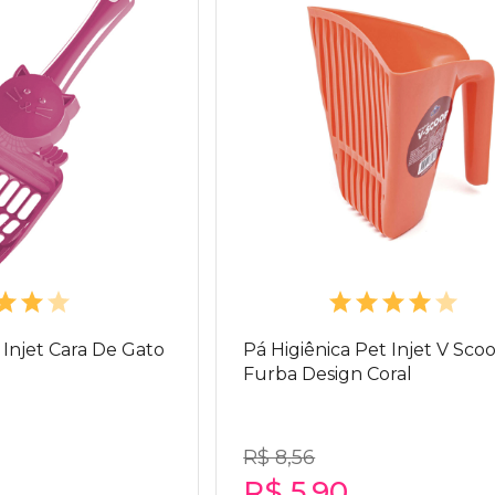
 Injet Cara De Gato
Pá Higiênica Pet Injet V Sco
Furba Design Coral
R$ 8,56
R$ 5,90