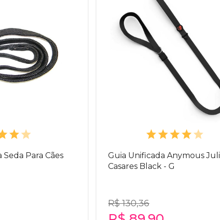
a Seda Para Cães
Guia Unificada Anymous Jul
Casares Black - G
R$ 130,36
R$ 89,90