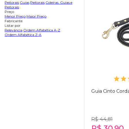
Peitorais
Guias
Peitorais
Coleiras. Guias e
Peitorais
Preço
Menor Preço
Maior Preço
Fabricante
Listar por
Relevância
Ordem Alfabética A-Z
Ordem Alfabética Z-A
Guia Cinto Cord
R$ 44,81
R$ 30,90