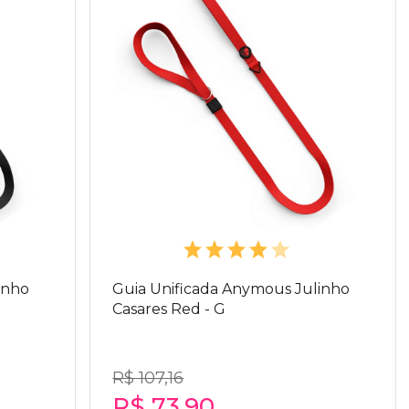
inho
Guia Unificada Anymous Julinho
Casares Red - G
R$ 107,16
R$ 73,90