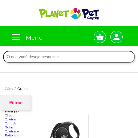
Menu
Cães
Guias
Filtrar
Filtrar por
Cães
Coleiras
Conj. de
Guias.
Coleiras e
Peitorais