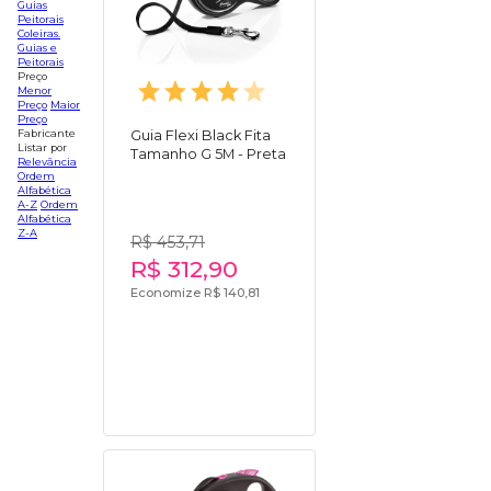
Guias
Peitorais
Coleiras.
Guias e
Peitorais
Preço
Menor
Preço
Maior
Preço
Fabricante
Guia Flexi Black Fita
Listar por
Tamanho G 5M - Preta
Relevância
Ordem
Alfabética
A-Z
Ordem
Alfabética
Z-A
R$ 453,71
R$ 312,90
Economize R$ 140,81