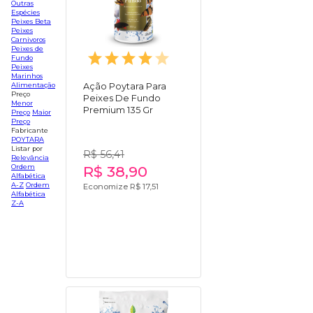
Outras
Espécies
Peixes Beta
Peixes
Carnivoros
Peixes de
Fundo
Peixes
Marinhos
Alimentação
Ação Poytara Para
Preço
Peixes De Fundo
Menor
Premium 135 Gr
Preço
Maior
Preço
Fabricante
POYTARA
Listar por
R$ 56,41
Relevância
Ordem
R$ 38,90
Alfabética
A-Z
Ordem
Economize R$ 17,51
Alfabética
Z-A