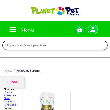
Menu
Peixes
Peixes de Fundo
Filtrar
Filtrar por
Peixes
Alimentos
Base
Ciclideos
Kinguios e
Carpas