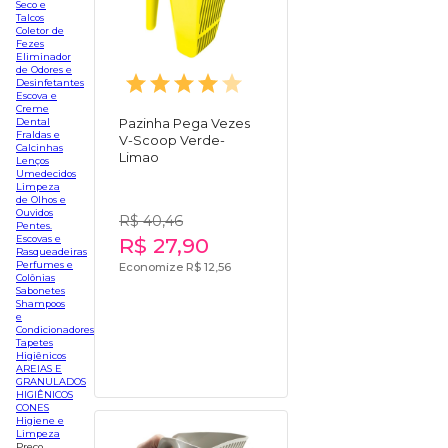
Seco e
Talcos
Coletor de
Fezes
Eliminador
de Odores e
Desinfetantes
Escova e
Creme
Dental
Pazinha Pega Vezes
Fraldas e
V-Scoop Verde-
Calcinhas
Limao
Lenços
Umedecidos
Limpeza
de Olhos e
Ouvidos
R$ 40,46
Pentes.
Escovas e
R$ 27,90
Rasqueadeiras
Perfumes e
Economize R$ 12,56
Colônias
Sabonetes
Shampoos
e
Condicionadores
Tapetes
Higiênicos
AREIAS E
GRANULADOS
HIGIÊNICOS
CONES
Higiene e
Limpeza
Preço