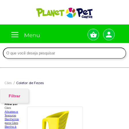
Menu
Cães
Coletor de Fezes
Filtrar
Filtrar por
Cães
Alicates e
Tesouras
Banheiros
para Cães
Banho à