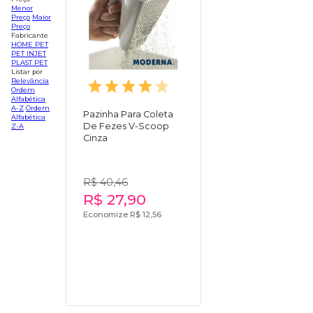
Menor
Preço
Maior
Preço
Fabricante
HOME PET
PET INJET
PLAST PET
Listar por
Relevância
Ordem
Alfabética
A-Z
Ordem
Pazinha Para Coleta
Alfabética
De Fezes V-Scoop
Z-A
Cinza
R$ 40,46
R$ 27,90
Economize R$ 12,56