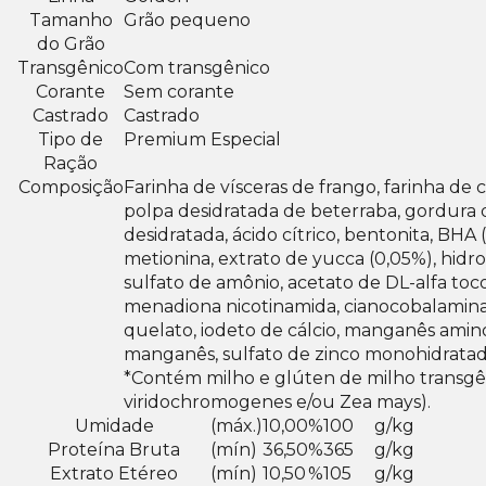
Tamanho
Grão pequeno
do Grão
Transgênico
Com transgênico
Corante
Sem corante
Castrado
Castrado
Tipo de
Premium Especial
Ração
Composição
Farinha de vísceras de frango, farinha de 
polpa desidratada de beterraba, gordura de
desidratada, ácido cítrico, bentonita, BHA (
metionina, extrato de yucca (0,05%), hidro
sulfato de amônio, acetato de DL-alfa tocof
menadiona nicotinamida, cianocobalamina, cl
quelato, iodeto de cálcio, manganês amino
manganês, sulfato de zinco monohidratad
*Contém milho e glúten de milho transgên
viridochromogenes e/ou Zea mays).
Umidade
(máx.)
10,00
%
100
g/kg
Proteína Bruta
(mín)
36,50
%
365
g/kg
Extrato Etéreo
(mín)
10,50
%
105
g/kg