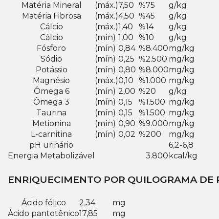
Matéria Mineral
(máx.)
7,50
%
75
g/kg
Matéria Fibrosa
(máx.)
4,50
%
45
g/kg
Cálcio
(máx.)
1,40
%
14
g/kg
Cálcio
(mín)
1,00
%
10
g/kg
Fósforo
(mín)
0,84
%
8.400
mg/kg
Sódio
(mín)
0,25
%
2.500
mg/kg
Potássio
(mín)
0,80
%
8.000
mg/kg
Magnésio
(máx.)
0,10
%
1.000
mg/kg
Ômega 6
(mín)
2,00
%
20
g/kg
Ômega 3
(mín)
0,15
%
1.500
mg/kg
Taurina
(mín)
0,15
%
1.500
mg/kg
Metionina
(mín)
0,90
%
9.000
mg/kg
L-carnitina
(mín)
0,02
%
200
mg/kg
pH urinário
6,2-6,8
Energia Metabolizável
3.800
kcal/kg
ENRIQUECIMENTO POR QUILOGRAMA DE
Ácido fólico
2,34
mg
Ácido pantotênico
17,85
mg