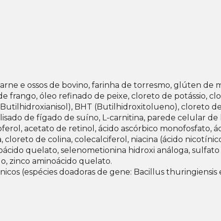
carne e ossos de bovino, farinha de torresmo, glúten de mi
 frango, óleo refinado de peixe, cloreto de potássio, clo
Butilhidroxianisol), BHT (Butilhidroxitolueno), cloreto de 
lisado de fígado de suíno, L-carnitina, parede celular d
erol, acetato de retinol, ácido ascórbico monofosfato, ácid
oreto de colina, colecalciferol, niacina (ácido nicotínico)
ácido quelato, selenometionina hidroxi análoga, sulfato 
o, zinco aminoácido quelato.
icos (espécies doadoras de gene: Bacillus thuringiens