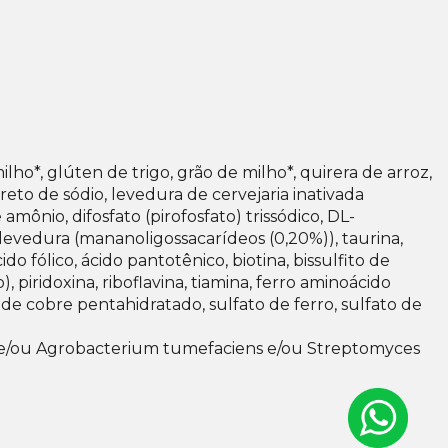
lho*, glúten de trigo, grão de milho*, quirera de arroz,
reto de sódio, levedura de cervejaria inativada
amônio, difosfato (pirofosfato) trissódico, DL-
e levedura (mananoligossacarídeos (0,20%)), taurina,
o fólico, ácido pantotênico, biotina, bissulfito de
, piridoxina, riboflavina, tiamina, ferro aminoácido
de cobre pentahidratado, sulfato de ferro, sulfato de
is e/ou Agrobacterium tumefaciens e/ou Streptomyces