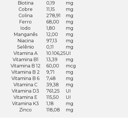
Biotina
0,19
mg
Cobre
11,15
mg
Colina
278,91
mg
Ferro
68,00
mg
Iodo
1,80
mg
Manganês
12,00
mg
Niacina
97,13
mg
Selênio
0,11
mg
Vitamina A
10.106,25
UI
Vitamina B1
13,39
mg
Vitamina B 12
60,00
mcg
Vitamina B 2
9,71
mg
Vitamina B 6
7,48
mg
Vitamina C
39,38
mg
Vitamina D3
761,25
UI
Vitamina E
115,50
UI
Vitamina K3
1,18
mg
Zinco
118,08
mg