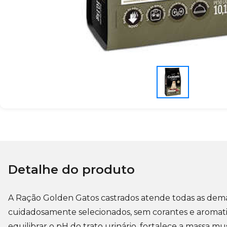
Detalhe do produto
A
Ração Golden Gatos castrados
atende todas as dema
cuidadosamente selecionados, sem corantes e aromatizan
equilibrar o pH do trato urinário, fortalece a massa 