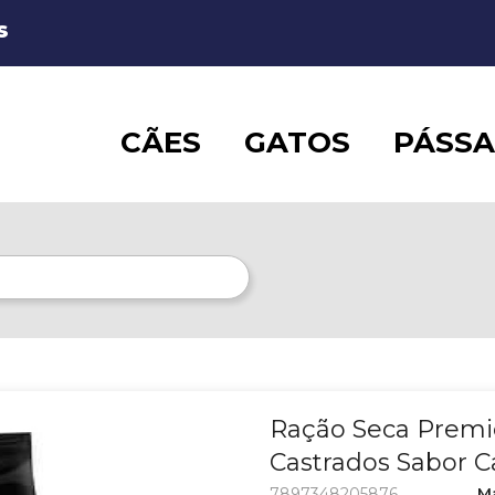
S
CÃES
GATOS
PÁSS
Ração Seca Premi
Castrados Sabor Ca
7897348205876
M