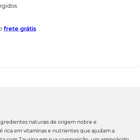
egidos
 o
frete grátis
ngredientes naturais de origem nobre e
 é rica em vitaminas e nutrientes que ajudam a
, conta com Taurina em sua composição, um aminoácido