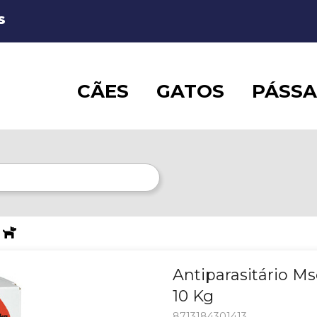
S
CÃES
GATOS
PÁSS
Antiparasitário M
10 Kg
8713184301413